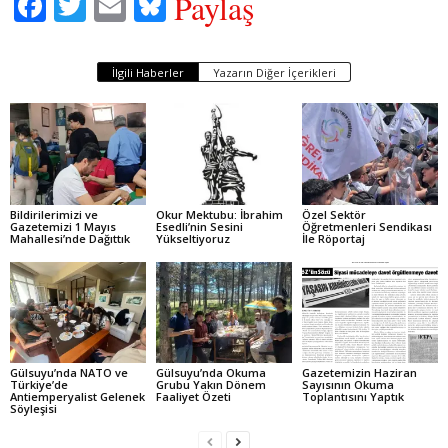
Fa
T
E
Bl
Paylaş
ce
wi
m
ue
bo
tte
ail
sk
İlgili Haberler
Yazarın Diğer İçerikleri
ok
r
y
Bildirilerimizi ve
Okur Mektubu: İbrahim
Özel Sektör
Gazetemizi 1 Mayıs
Esedli’nin Sesini
Öğretmenleri Sendikası
Mahallesi’nde Dağıttık
Yükseltiyoruz
İle Röportaj
Gülsuyu’nda NATO ve
Gülsuyu’nda Okuma
Gazetemizin Haziran
Türkiye’de
Grubu Yakın Dönem
Sayısının Okuma
Antiemperyalist Gelenek
Faaliyet Özeti
Toplantısını Yaptık
Söyleşisi