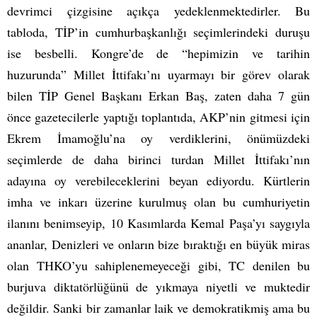
devrimci çizgisine açıkça yedeklenmektedirler. Bu
tabloda, TİP’in cumhurbaşkanlığı seçimlerindeki duruşu
ise besbelli. Kongre’de de “hepimizin ve tarihin
huzurunda” Millet İttifakı’nı uyarmayı bir görev olarak
bilen TİP Genel Başkanı Erkan Baş, zaten daha 7 gün
önce gazetecilerle yaptığı toplantıda, AKP’nin gitmesi için
Ekrem İmamoğlu’na oy verdiklerini, önümüzdeki
seçimlerde de daha birinci turdan Millet İttifakı’nın
adayına oy verebileceklerini beyan ediyordu. Kürtlerin
imha ve inkarı üzerine kurulmuş olan bu cumhuriyetin
ilanını benimseyip, 10 Kasımlarda Kemal Paşa’yı saygıyla
ananlar, Denizleri ve onların bize bıraktığı en büyük miras
olan THKO’yu sahiplenemeyeceği gibi, TC denilen bu
burjuva diktatörlüğünü de yıkmaya niyetli ve muktedir
değildir. Sanki bir zamanlar laik ve demokratikmiş ama bu