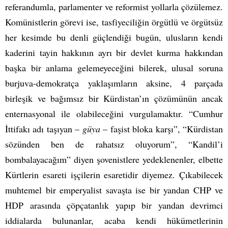
referandumla, parlamenter ve reformist yollarla çözülemez.
Komünistlerin görevi ise, tasfiyeciliğin örgütlü ve örgütsüz
her kesimde bu denli güçlendiği bugün, ulusların kendi
kaderini tayin hakkının ayrı bir devlet kurma hakkından
başka bir anlama gelemeyeceğini bilerek, ulusal soruna
burjuva-demokratça yaklaşımların aksine, 4 parçada
birleşik ve bağımsız bir Kürdistan’ın çözümünün ancak
enternasyonal ile olabileceğini vurgulamaktır. “Cumhur
İttifakı adı taşıyan –
güya
– faşist bloka karşı”, “Kürdistan
sözünden ben de rahatsız oluyorum”, “Kandil’i
bombalayacağım” diyen şovenistlere yedeklenenler, elbette
Kürtlerin esareti işçilerin esaretidir diyemez. Çıkabilecek
muhtemel bir emperyalist savaşta ise bir yandan CHP ve
HDP arasında çöpçatanlık yapıp bir yandan devrimci
iddialarda bulunanlar, acaba kendi hükümetlerinin