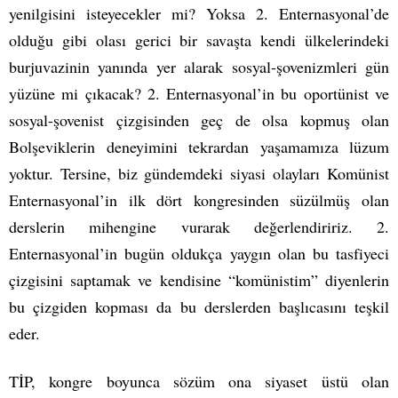
yenilgisini isteyecekler mi? Yoksa 2. Enternasyonal’de
olduğu gibi olası gerici bir savaşta kendi ülkelerindeki
burjuvazinin yanında yer alarak sosyal-şovenizmleri gün
yüzüne mi çıkacak? 2. Enternasyonal’in bu oportünist ve
sosyal-şovenist çizgisinden geç de olsa kopmuş olan
Bolşeviklerin deneyimini tekrardan yaşamamıza lüzum
yoktur. Tersine, biz gündemdeki siyasi olayları Komünist
Enternasyonal’in ilk dört kongresinden süzülmüş olan
derslerin mihengine vurarak değerlendiririz. 2.
Enternasyonal’in bugün oldukça yaygın olan bu tasfiyeci
çizgisini saptamak ve kendisine “komünistim” diyenlerin
bu çizgiden kopması da bu derslerden başlıcasını teşkil
eder.
TİP, kongre boyunca sözüm ona siyaset üstü olan