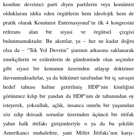
kendine devrimci parti diyen partilerin veya komünist
olduklarını iddia eden örgütlerin hem ideolojik hem de
pratik olarak Komünist Enternasyonal’in ilk 4 kongresini
referans alan bir siyasi ve örgütsel çizgisi
bulunmamaktadır. Bu akımlar, ya – her ne kadar doğru
olsa da – “Tek Yol Devrim” şiarının arkasına saklanarak
emekçilerin ve ezilenlerin de gündeminde olan seçimler
gibi siyasi bir konunun üzerinden atlayıp doktriner
davranmaktadırlar, ya da hükümet tarafından bir iç savaşın
hedef tahtası haline getirilmiş HDP’nin kimliğini
görünmez kılıp bir yandan da HDP’nin de tabanından oy
isteyerek, yoksulluk, açlık, insanca onurlu bir yaşamdan
söz edip iktisadi sorunlar üzerinden üçüncü bir ittifak
yahut halk ittifakı girişimleriyle o ya da bu şekilde
Amerikancı muhalefete, yani Millet İttifakı’nın karşı-