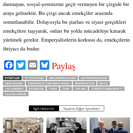
durmayan, sosyal-şovenizme geçit vermeyen bir çizgide bir
araya gelmektir. Bu çizgi ancak emekçiler arasında
somutlanabilir. Dolayısıyla bu şiarları ve siyasi gerçekleri
emekçilere taşıyarak, onları bu yolda mücadeleye katarak
yürümek gerekir. Emperyalistlerin korkusu da, emekçilerin
ihtiyacı da budur.
Fa
T
E
Bl
Paylaş
ce
wi
m
ue
ETIKETLER
71-72 KOPUŞU
ABD EMPERYALIZMI
ANTIEMPERYALIZM
bo
tte
ail
sk
ARAP BAHARI
EMPERYALISTLER ARASI KAVGA
EMPERYALIZM
NATO
SOL HAREKET
ŞOVENIZM
THKO
THKP
TKP-ML
TÜRKIYE CUMHURIYETI
ok
r
y
ULUSAL SORUN
İlgili Haberler
Yazarın Diğer İçerikleri