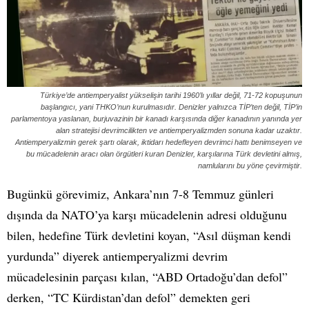
Türkiye’de antiemperyalist yükselişin tarihi 1960’lı yıllar değil, 71-72 kopuşunun
başlangıcı, yani THKO’nun kurulmasıdır. Denizler yalnızca TİP’ten değil, TİP’in
parlamentoya yaslanan, burjuvazinin bir kanadı karşısında diğer kanadının yanında yer
alan stratejisi devrimcilikten ve antiemperyalizmden sonuna kadar uzaktır.
Antiemperyalizmin gerek şartı olarak, iktidarı hedefleyen devrimci hattı benimseyen ve
bu mücadelenin aracı olan örgütleri kuran Denizler, karşılarına Türk devletini almış,
namlularını bu yöne çevirmiştir.
Bugünkü görevimiz, Ankara’nın 7-8 Temmuz günleri
dışında da NATO’ya karşı mücadelenin adresi olduğunu
bilen, hedefine Türk devletini koyan, “Asıl düşman kendi
yurdunda” diyerek antiemperyalizmi devrim
mücadelesinin parçası kılan, “ABD Ortadoğu’dan defol”
derken, “TC Kürdistan’dan defol” demekten geri