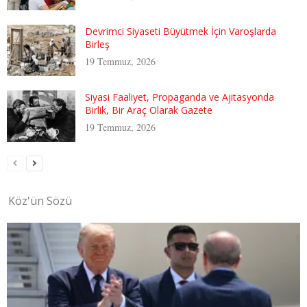
Devrimci Siyaseti Büyütmek İçin Varoşlarda
Birleş
19 Temmuz, 2026
Siyasi Faaliyet, Propaganda ve Ajitasyonda
Birlik, Bir Araç Olarak Gazete
19 Temmuz, 2026
Köz'ün Sözü