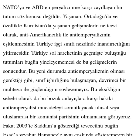
NATO’ya ve ABD emperyalizmine karşı zayıflayan bir
tutum söz konusu değildir. Yaşanan, Ortadoğu’da ve
özellikle Kürdistan’da yaşanan gelişmelerin neticesi
olarak, anti-Amerikancılık ile antiemperyalizmin
eşitlenmesinin Türkiye işçi sınıfı nezdinde inandırıcılığını
yitirmesidir. Türkiye sol hareketinin geçmişte buluştuğu
tutumları bugün yineleyememesi de bu gelişmelerin
sonucudur. Bu yeni durumda antiemperyalizmin olması
gerektiği gibi, sınıf işbirliğine bulaşmayan, devrimci bir
muhteva ile güçlendiğini söyleyemeyiz. Bu eksikliğin
sebebi olarak da bu bozuk anlayışlara karşı hakiki
antiemperyalist mücadeleyi somutlayacak ulusal veya
uluslararası bir komünist partisinin olmamasını görüyoruz.
Fakat 2003’te Saddam’a gösterdiği teveccühü bugün
Esad’a veyahut Hamaney’e aynı coşkuyla gösteremeyen bir