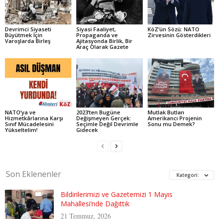
Devrimci Siyaseti
Siyasi Faaliyet,
KöZ’ün Sözü: NATO
Büyütmek İçin
Propaganda ve
Zirvesinin Gösterdikleri
Varoşlarda Birleş
Ajitasyonda Birlik, Bir
Araç Olarak Gazete
NATO’ya ve
2023’ten Bugüne
Mutlak Butlan
Hizmetkârlarına Karşı
Değişmeyen Gerçek:
Amerikancı Projenin
Sınıf Mücadelesini
Seçimle Değil Devrimle
Sonu mu Demek?
Yükseltelim!
Gidecek
Son Eklenenler
Kategori:
Bildirilerimizi ve Gazetemizi 1 Mayıs
Mahallesi’nde Dağıttık
21 Temmuz, 2026