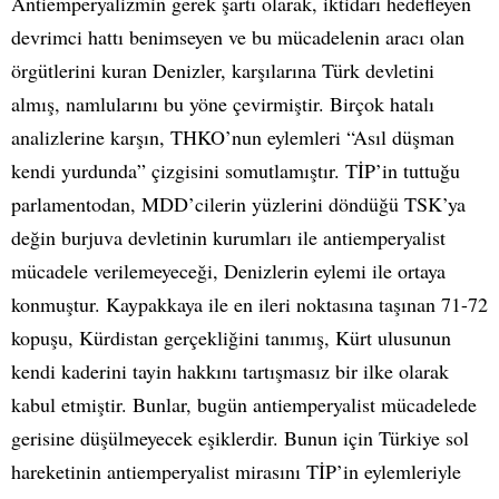
Antiemperyalizmin gerek şartı olarak, iktidarı hedefleyen
devrimci hattı benimseyen ve bu mücadelenin aracı olan
örgütlerini kuran Denizler, karşılarına Türk devletini
almış, namlularını bu yöne çevirmiştir. Birçok hatalı
analizlerine karşın, THKO’nun eylemleri “Asıl düşman
kendi yurdunda” çizgisini somutlamıştır. TİP’in tuttuğu
parlamentodan, MDD’cilerin yüzlerini döndüğü TSK’ya
değin burjuva devletinin kurumları ile antiemperyalist
mücadele verilemeyeceği, Denizlerin eylemi ile ortaya
konmuştur. Kaypakkaya ile en ileri noktasına taşınan 71-72
kopuşu, Kürdistan gerçekliğini tanımış, Kürt ulusunun
kendi kaderini tayin hakkını tartışmasız bir ilke olarak
kabul etmiştir. Bunlar, bugün antiemperyalist mücadelede
gerisine düşülmeyecek eşiklerdir. Bunun için Türkiye sol
hareketinin antiemperyalist mirasını TİP’in eylemleriyle