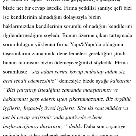
bizde net bir cevap istedik. Firma yetkilisi şantiye şefi bizi
işe kendilerinin almadığını dolayısıyla bizim
haklarımızdan kendilerinin sorumlu olmadığını kendilerini
ilgilendirmediğini söyledi. Bunun üzerine çıkan tartışmada
sorumluluğun yüklenici firma Yapı&Yapı’da olduğunu
taşeronlarını zamanında denetlemeleri gerektiğini şimdi
bunun faturasını bizim ödemeyeceğimizi söyledik. Firma
sorumlusu;
‘’sizi adam yerine koyup muhatap aldım siz
beni tehdit edemezsiniz’’
demesiyle bizde ay
ağa kalkarak;
‘’Bizi çalıştırıp istediğiniz zamanda maaşlarımızı ve
haklarımızı gasp ederek işten çıkartamazsınız. Biz örgütlü
işçileriz, İnşaat-İş üyesi işçileriz. Size iki saat müddet ya
net bi cevap verirsiniz yada şantiyede eyleme
başlayacağımızı duyururuz.’’ dedik
. Daha sonra şantiye
önünde bir video çekerek eylemimize çağrı yapmaya