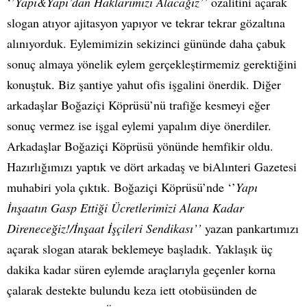
‘’
Yapı&Yapı’dan Haklarımızı Alacağız’’
ozalitini açarak
slogan atıyor ajitasyon yapıyor ve tekrar tekrar gözaltına
alınıyorduk. Eylemimizin sekizinci gününde daha çabuk
sonuç almaya yönelik eylem gerçekleştirmemiz gerektiğini
konuştuk. Biz şantiye yahut ofis işgalini önerdik. Diğer
arkadaşlar Boğaziçi Köprüsü’nü trafiğe kesmeyi eğer
sonuç vermez ise işgal eylemi yapalım diye önerdiler.
Arkadaşlar Boğaziçi Köprüsü yönünde hemfikir oldu.
Hazırlığımızı yaptık ve dört arkadaş ve biAlınteri Gazetesi
muhabiri yola çıktık. Boğaziçi Köprüsü’nde ‘’
Yapı
İnşaatın Gasp Ettiği Ücretlerimizi Alana Kadar
Direneceğiz!/İnşaat İşçileri Sendikası’’
yazan pankartımızı
açarak slogan atarak beklemeye başladık. Yaklaşık üç
dakika kadar süren eylemde araçlarıyla geçenler korna
çalarak destekte bulundu keza iett otobüsünden de