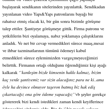
başlayarak sendikanın sitelerinden yayınlattık. Sendikadan
yayınlanan video Yapı&Yapı patronlarını bayağı bir
rahatsız etmiş olacak ki, bir gün sonra bizimle görüşme
talep ettiler. Şantiyeye görüşmeye gittik. Firma patronu ve
yetkililerin bizi oyalamaya, nabız yoklamaya çalıştıklarını
anladık. Ve net bir cevap vermedikleri sürece maaş,mesai
ve ihbar tazminatlarının tümünü ödemeyi kabul
etmedikleri sürece eylemimizden vazgeçmeyeceğimizi
belirttik. Firmanın ortağı olduğunu öğrendiğimiz kişi ayağı
kalkarak ‘’
kardeşim bizde kimsenin hakkı kalmaz, bizim
kaç yerde şantiyemiz var sizin alacağınız para ne ki..ama
öyle ha deyince olmuyor taşeron batmış biz hak ediş
çıkartacağız ona göre ödeme yapacağız’’
vb şeyler gerekçe
göstererek bizi kendi istedikleri zaman kendi keyiflerince
ödeyeceğini söylemiş oldu. Biz de ‘’
biz maaşlı çalışan