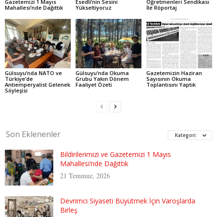
Gazetemizi 1 Mayıs
Esedli’nin Sesini
Öğretmenleri Sendikası
Mahallesi’nde Dağıttık
Yükseltiyoruz
İle Röportaj
Gülsuyu’nda NATO ve
Gülsuyu’nda Okuma
Gazetemizin Haziran
Türkiye’de
Grubu Yakın Dönem
Sayısının Okuma
Antiemperyalist Gelenek
Faaliyet Özeti
Toplantısını Yaptık
Söyleşisi
Son Eklenenler
Kategori:
Bildirilerimizi ve Gazetemizi 1 Mayıs
Mahallesi’nde Dağıttık
21 Temmuz, 2026
Devrimci Siyaseti Büyütmek İçin Varoşlarda
Birleş