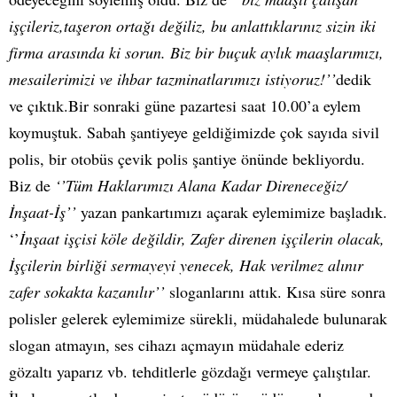
işçileriz,taşeron ortağı değiliz, bu anlattıklarınız sizin iki
firma arasında ki sorun. Biz bir buçuk aylık maaşlarımızı,
mesailerimizi ve ihbar tazminatlarımızı istiyoruz!’’
dedik
ve çıktık.Bir sonraki güne pazartesi saat 10.00’a eylem
koymuştuk. Sabah şantiyeye geldiğimizde çok sayıda sivil
polis, bir otobüs çevik polis şantiye önünde bekliyordu.
Biz de
‘’Tüm Haklarımızı Alana Kadar Direneceğiz/
İnşaat-İş’’
yazan pankartımızı açarak eylemimize başladık.
‘’
İnşaat işçisi köle değildir, Zafer direnen işçilerin olacak,
İşçilerin birliği sermayeyi yenecek, Hak verilmez alınır
zafer sokakta kazanılır’’
sloganlarını attık. Kısa süre sonra
polisler gelerek eylemimize sürekli, müdahalede bulunarak
slogan atmayın, ses cihazı açmayın müdahale ederiz
gözaltı yaparız vb. tehditlerle gözdağı vermeye çalıştılar.