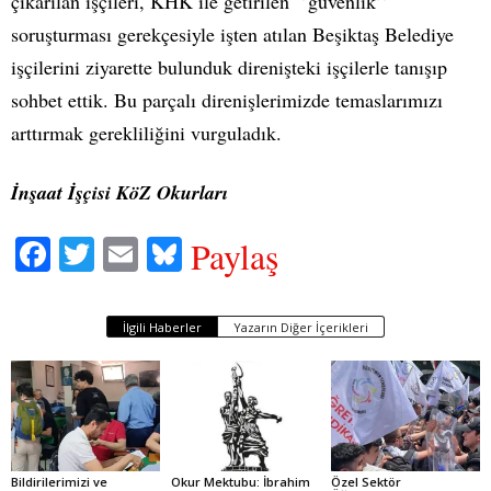
çıkarılan işçileri, KHK ile getirilen ‘’güvenlik’’
soruşturması gerekçesiyle işten atılan Beşiktaş Belediye
işçilerini ziyarette bulunduk direnişteki işçilerle tanışıp
sohbet ettik. Bu parçalı direnişlerimizde temaslarımızı
arttırmak gerekliliğini vurguladık.
İnşaat İşçisi KöZ Okurları
Fa
T
E
Bl
Paylaş
ce
wi
m
ue
bo
tte
ail
sk
İlgili Haberler
Yazarın Diğer İçerikleri
ok
r
y
Bildirilerimizi ve
Okur Mektubu: İbrahim
Özel Sektör