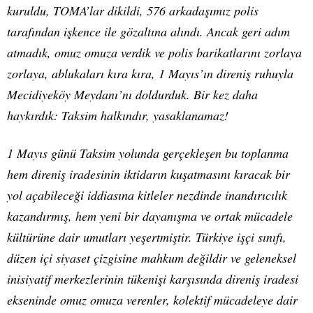
kuruldu, TOMA’lar dikildi, 576 arkadaşımız polis
tarafından işkence ile gözaltına alındı. Ancak geri adım
atmadık, omuz omuza verdik ve polis barikatlarını zorlaya
zorlaya, ablukaları kıra kıra, 1 Mayıs’ın direniş ruhuyla
Mecidiyeköy Meydanı’nı doldurduk. Bir kez daha
haykırdık: Taksim halkındır, yasaklanamaz!
1 Mayıs günü Taksim yolunda gerçekleşen bu toplanma
hem direniş iradesinin iktidarın kuşatmasını kıracak bir
yol açabileceği iddiasına kitleler nezdinde inandırıcılık
kazandırmış, hem yeni bir dayanışma ve ortak mücadele
kültürüne dair umutları yeşertmiştir. Türkiye işçi sınıfı,
düzen içi siyaset çizgisine mahkum değildir ve geleneksel
inisiyatif merkezlerinin tükenişi karşısında direniş iradesi
ekseninde omuz omuza verenler, kolektif mücadeleye dair