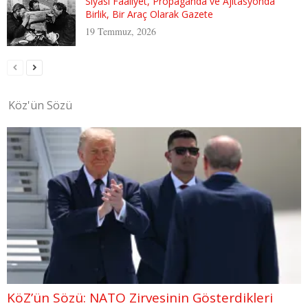
Siyasi Faaliyet, Propaganda ve Ajitasyonda
Birlik, Bir Araç Olarak Gazete
19 Temmuz, 2026
Köz'ün Sözü
KöZ’ün Sözü: NATO Zirvesinin Gösterdikleri