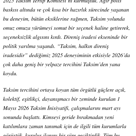
2025 Taksim Tertip Komitesi’ni kurmuştuk. Ağır polis
baskısı altında ve çok kısa bir hazırlık sürecinde yaşanan
bu deneyim, bütün eksiklerine rağmen, Taksim yolunda
omuz omuza yürümeyi somut bir seçenek haline getirerek,
seçeneksizlik algısını kırdı. Direniş iradesi ekseninde bir
politik yarılma yaşandı. “Taksim, halkın direniş
iradesidir” dediğimiz 2025 deneyiminin etkisiyle 2026’da
çok daha geniş bir yelpaze tercihini Taksim’den yana
koydu.
Taksim tercihini ortaya koyan tüm örgütlü güçlere açık,
kolektif, eşitlikçi, dayanışmacı bir zeminde kurulan 1
Mayıs 2026 Taksim İnisiyatifi, çalışmalarını mart ayı
sonunda başlattı. Kimseyi geride bırakmadan yeni
katılımlara zaman tanımak için de ilgili tüm kurumlarla
görüştük, kuruluş ilanını bir süre geciktirdik. Tüm bu