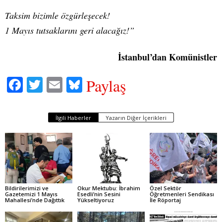
Taksim bizimle özgürleşecek!
1 Mayıs tutsaklarını geri alacağız!”
İstanbul’dan Komünistler
Fa
T
E
Bl
Paylaş
ce
wi
m
ue
bo
tte
ail
sk
İlgili Haberler
Yazarın Diğer İçerikleri
ok
r
y
Bildirilerimizi ve
Okur Mektubu: İbrahim
Özel Sektör
Gazetemizi 1 Mayıs
Esedli’nin Sesini
Öğretmenleri Sendikası
Mahallesi’nde Dağıttık
Yükseltiyoruz
İle Röportaj