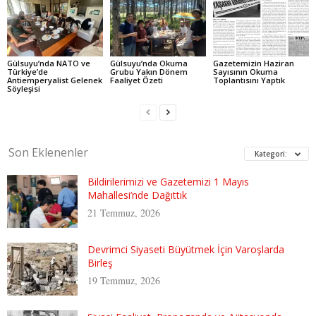
Gülsuyu’nda NATO ve
Gülsuyu’nda Okuma
Gazetemizin Haziran
Türkiye’de
Grubu Yakın Dönem
Sayısının Okuma
Antiemperyalist Gelenek
Faaliyet Özeti
Toplantısını Yaptık
Söyleşisi
Son Eklenenler
Kategori:
Bildirilerimizi ve Gazetemizi 1 Mayıs
Mahallesi’nde Dağıttık
21 Temmuz, 2026
Devrimci Siyaseti Büyütmek İçin Varoşlarda
Birleş
19 Temmuz, 2026