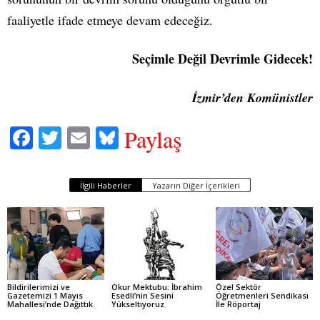
faaliyetle ifade etmeye devam edeceğiz.
Seçimle Değil Devrimle Gidecek!
İzmir’den Komünistler
Fa
T
E
Bl
Paylaş
ce
wi
m
ue
bo
tte
ail
sk
İlgili Haberler
Yazarın Diğer İçerikleri
ok
r
y
Bildirilerimizi ve
Okur Mektubu: İbrahim
Özel Sektör
Gazetemizi 1 Mayıs
Esedli’nin Sesini
Öğretmenleri Sendikası
Mahallesi’nde Dağıttık
Yükseltiyoruz
İle Röportaj