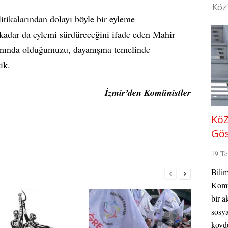
Köz
itikalarından dolayı böyle bir eyleme
 kadar da eylemi sürdüreceğini ifade eden Mahir
yanında olduğumuzu, dayanışma temelinde
ik.
İzmir’den Komünistler
KöZ
Gös
19 T
Bilim
Komün
bir a
sosya
koydu