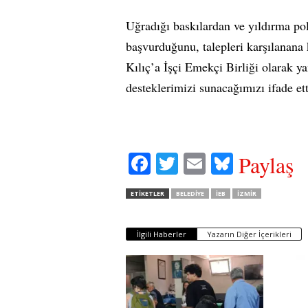
Uğradığı baskılardan ve yıldırma pol
başvurduğunu, talepleri karşılanana
Kılıç’a İşçi Emekçi Birliği olarak 
desteklerimizi sunacağımızı ifade ett
Fa
T
E
Bl
Paylaş
ce
wi
m
ue
ETIKETLER
BELEDIYE
İEB
IZMIR
bo
tte
ail
sk
ok
r
y
İlgili Haberler
Yazarın Diğer İçerikleri