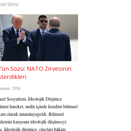
'ün Sözü
’ün Sözü: NATO Zirvesinin
terdikleri
emmuz, 2026
sel Sosyalizm, İdeolojik Düşünce
ist hareket, tarihi içinde kendini bilimsel
kım olarak tanımlayageldi. Bilimsel
lizmin karşısına ideolojik düşünceyi
. İdeolojik düşünce, olayları hâkim