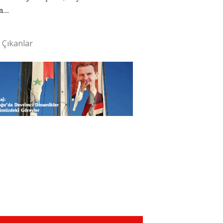
n...
 Çıkanlar