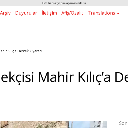
Site henüz yapım aşamasındadır
Arşiv
Duyurular
İletişim
Afiş/Ozalit
Translations
hir Kılıç’a Destek Ziyareti
kçisi Mahir Kılıç’a D
Son