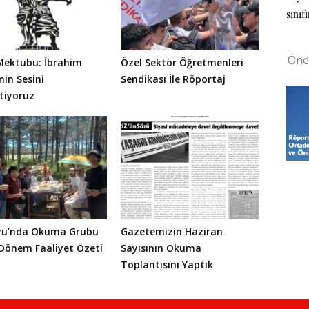
sınıfı
Öne
Mektubu: İbrahim
Özel Sektör Öğretmenleri
nin Sesini
Sendikası İle Röportaj
tiyoruz
yu’nda Okuma Grubu
Gazetemizin Haziran
Dönem Faaliyet Özeti
Sayısının Okuma
Toplantısını Yaptık