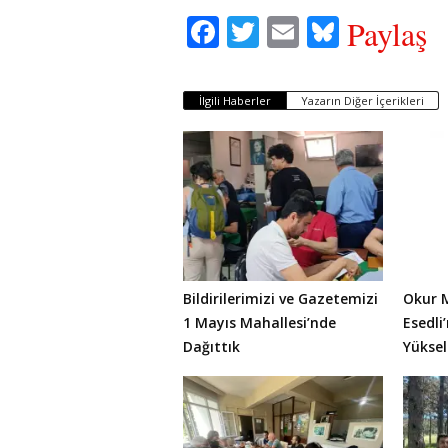
Fa
T
E
Bl
Paylaş
ce
wi
m
ue
bo
tte
ail
sk
İlgili Haberler
Yazarın Diğer İçerikleri
ok
r
y
Bildirilerimizi ve Gazetemizi
Okur 
1 Mayıs Mahallesi’nde
Esedli’
Dağıttık
Yüksel