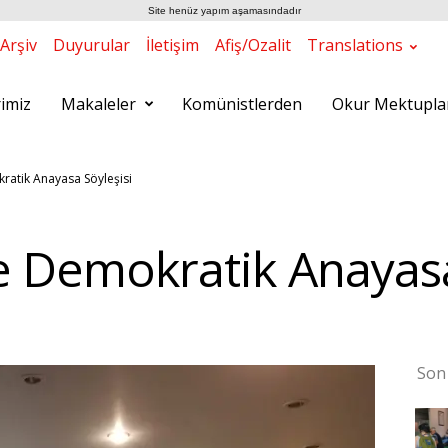
Site henüz yapım aşamasındadır
Arşiv
Duyurular
İletişim
Afiş/Ozalit
Translations
rimiz
Makaleler
Komünistlerden
Okur Mektupla
ratik Anayasa Söyleşisi
e Demokratik Anayasa
Son