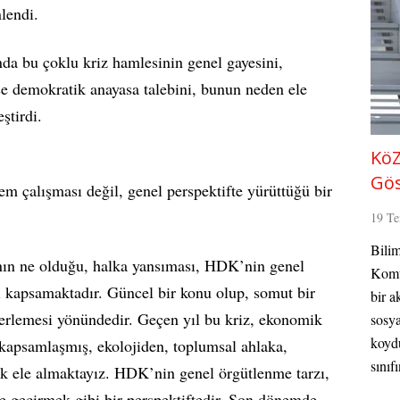
lendi.
a bu çoklu kriz hamlesinin genel gayesini,
se demokratik anayasa talebini, bunun neden ele
ştirdi.
KöZ
Gös
 çalışması değil, genel perspektifte yürüttüğü bir
19 T
Bilim
nın ne olduğu, halka yansıması, HDK’nin genel
Komün
arı kapsamaktadır. Güncel bir konu olup, somut bir
bir a
lerlemesi yönündedir. Geçen yıl bu kriz, ekonomik
sosya
koydu
 kapsamlaşmış, ekolojiden, toplumsal ahlaka,
sınıfı
rak ele almaktayız. HDK’nin genel örgütlenme tarzı,
te geçirmek gibi bir perspektiftedir. Son dönemde