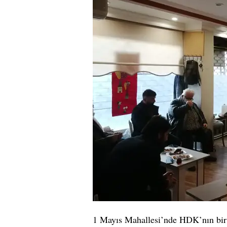
e
s
i
1 Mayıs Mahallesi’nde HDK’nın bir 