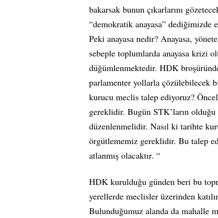
bakarsak bunun çıkarlarını gözetecek
“demokratik anayasa” dediğimizde ez
Peki anayasa nedir? Anayasa, yönete
sebeple toplumlarda anayasa krizi o
düğümlenmektedir. HDK broşüründe 
parlamenter yollarla çözülebilecek bi
kurucu meclis talep ediyoruz? Önceli
gereklidir. Bugün STK’ların olduğu 
düzenlenmelidir. Nasıl ki tarihte ku
örgütlememiz gereklidir. Bu talep 
atlanmış olacaktır. “
HDK kurulduğu günden beri bu toprak
yerellerde meclisler üzerinden katıl
Bulunduğumuz alanda da mahalle mec