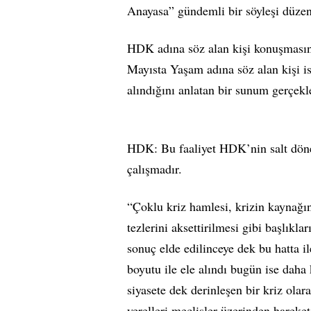
Anayasa” gündemli bir söyleşi düzen
HDK adına söz alan kişi konuşmasınd
Mayısta Yaşam adına söz alan kişi i
alındığını anlatan bir sunum gerçekle
HDK: Bu faaliyet HDK’nin salt dönem
çalışmadır.
“Çoklu kriz hamlesi, krizin kaynağı
tezlerini aksettirilmesi gibi başlıkl
sonuç elde edilinceye dek bu hatta i
boyutu ile ele alındı bugün ise daha
siyasete dek derinleşen bir kriz ola
yerelleri meclisler üzerinden hareke