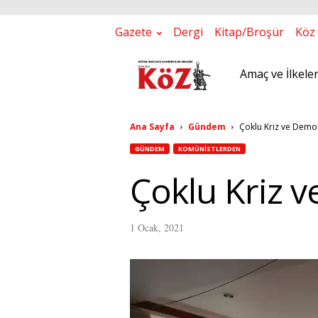
Gazete
Dergi
Kitap/Broşür
Köz 
Amaç ve İlkele
K
ö
Ana Sayfa
Gündem
Çoklu Kriz ve Demok
Z
GÜNDEM
KOMÜNISTLERDEN
G
Çoklu Kriz v
a
1 Ocak, 2021
z
e
t