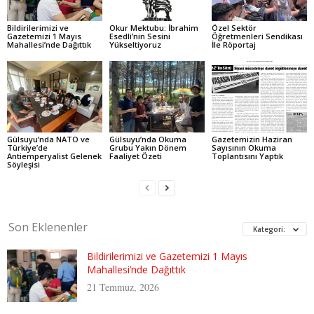
Bildirilerimizi ve
Okur Mektubu: İbrahim
Özel Sektör
Gazetemizi 1 Mayıs
Esedli’nin Sesini
Öğretmenleri Sendikası
Mahallesi’nde Dağıttık
Yükseltiyoruz
İle Röportaj
Gülsuyu’nda NATO ve
Gülsuyu’nda Okuma
Gazetemizin Haziran
Türkiye’de
Grubu Yakın Dönem
Sayısının Okuma
Antiemperyalist Gelenek
Faaliyet Özeti
Toplantısını Yaptık
Söyleşisi
Son Eklenenler
Kategori:
Bildirilerimizi ve Gazetemizi 1 Mayıs
Mahallesi’nde Dağıttık
21 Temmuz, 2026