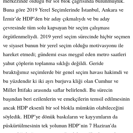
merkezinde olduğu bir sol blok çağrısında bulunmuştuk.
Buna göre 2019 Yerel Seçimlerinde İstanbul, Ankara ve
İzmir’de HDP’den bir aday çıkmalıydı ve bu aday
çevresinde tüm solu kapsayan bir seçim çalışması
örgütlenmeliydi. 2019 yerel seçim sürecinde hiçbir seçmen
ve siyaset bunun bir yerel seçim olduğu motivasyonu ile
hareket etmedi; gündemi esas meşgul eden metro saatleri
yahut çöplerin toplanma sıklığı değildi. Geride
bıraktığımız seçimlerde bir genel seçim havası hakimdi ve
bu yüzdendir ki iki ayrı burjuva kliği olan Cumhur ve
Millet İttifakı arasında saflar belirlendi. Bu sürecin
başından beri ezilenlerin ve emekçilerin temsil edilmesinin
ancak HDP eksenli bir sol blokla mümkün olabileceğini
söyledik. HDP’ye dönük baskıların ve kayyımların da
püskürtülmesinin tek yolunun HDP’nin 7 Haziran’da