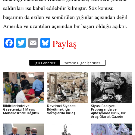
saldırıları ise kabul edilebilir kılmıştır. Söz konusu
başarının da ezilen ve sömürülen yığınlar açısından değil
Amerika ve uzantıları açısından bir başarı olduğu açıktır.
Fa
T
E
Bl
Paylaş
ce
wi
m
ue
bo
tte
ail
sk
İlgili Haberler
Yazarın Diğer İçerikleri
ok
r
y
Bildirilerimizi ve
Devrimci Siyaseti
Siyasi Faaliyet,
Gazetemizi 1 Mayıs
Büyütmek İçin
Propaganda ve
Mahallesi’nde Dağıttık
Varoşlarda Birleş
Ajitasyonda Birlik, Bir
Araç Olarak Gazete