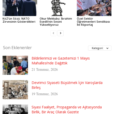
KöZ’ün Sözü: NATO
Okur Mektubu: İbrahim
Özel Sektör
Zirvesinin Gösterdikleri
Esedli’nin Sesini
Öğretmenleri Sendikası
Yükseltiyoruz
İle Röportaj
Son Eklenenler
Kategori:
Bildirilerimizi ve Gazetemizi 1 Mayıs
Mahallesi’nde Dağıttık
21 Temmuz, 2026
Devrimci Siyaseti Büyütmek İçin Varoşlarda
Birleş
19 Temmuz, 2026
Siyasi Faaliyet, Propaganda ve Ajitasyonda
Birlik, Bir Araç Olarak Gazete