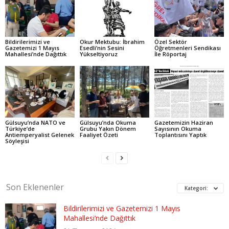
Bildirilerimizi ve
Okur Mektubu: İbrahim
Özel Sektör
Gazetemizi 1 Mayıs
Esedli’nin Sesini
Öğretmenleri Sendikası
Mahallesi’nde Dağıttık
Yükseltiyoruz
İle Röportaj
Gülsuyu’nda NATO ve
Gülsuyu’nda Okuma
Gazetemizin Haziran
Türkiye’de
Grubu Yakın Dönem
Sayısının Okuma
Antiemperyalist Gelenek
Faaliyet Özeti
Toplantısını Yaptık
Söyleşisi
Son Eklenenler
Kategori:
Bildirilerimizi ve Gazetemizi 1 Mayıs
Mahallesi’nde Dağıttık