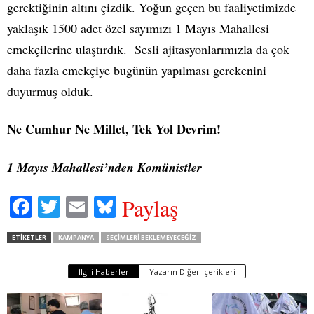
gerektiğinin altını çizdik. Yoğun geçen bu faaliyetimizde
yaklaşık 1500 adet özel sayımızı 1 Mayıs Mahallesi
emekçilerine ulaştırdık. Sesli ajitasyonlarımızla da çok
daha fazla emekçiye bugünün yapılması gerekenini
duyurmuş olduk.
Ne Cumhur Ne Millet, Tek Yol Devrim!
1 Mayıs Mahallesi’nden Komünistler
Fa
T
E
Bl
Paylaş
ce
wi
m
ue
ETIKETLER
KAMPANYA
SEÇIMLERI BEKLEMEYECEĞIZ
bo
tte
ail
sk
ok
r
y
İlgili Haberler
Yazarın Diğer İçerikleri