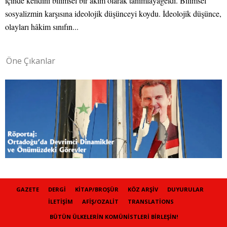
içinde kendini bilimsel bir akım olarak tanımlayageldi. Bilimsel
sosyalizmin karşısına ideolojik düşünceyi koydu. İdeolojik düşünce,
olayları hâkim sınıfın...
Öne Çıkanlar
GAZETE
DERGI
KITAP/BROŞÜR
KÖZ ARŞIV
DUYURULAR
İLETIŞIM
AFIŞ/OZALIT
TRANSLATIONS
BÜTÜN ÜLKELERIN KOMÜNISTLERI BIRLEŞIN!