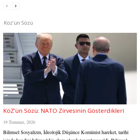
Köz'ün Sözü
KöZ’ün Sözü: NATO Zirvesinin Gösterdikleri
19 Temmuz, 2026
Bilimsel Sosyalizm, İdeolojik Düşünce Komünist hareket, tarihi