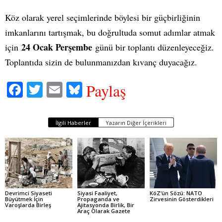
Köz olarak yerel seçimlerinde böylesi bir güçbirliğinin
imkanlarını tartışmak, bu doğrultuda somut adımlar atmak
24 Ocak Perşembe
için
günü bir toplantı düzenleyeceğiz.
Toplantıda sizin de bulunmanızdan kıvanç duyacağız.
Fa
T
E
Bl
Paylaş
ce
wi
m
ue
bo
tte
ail
sk
İlgili Haberler
Yazarın Diğer İçerikleri
ok
r
y
Devrimci Siyaseti
Siyasi Faaliyet,
KöZ’ün Sözü: NATO
Büyütmek İçin
Propaganda ve
Zirvesinin Gösterdikleri
Varoşlarda Birleş
Ajitasyonda Birlik, Bir
Araç Olarak Gazete