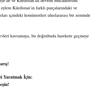
ye’de ve Kürdistan’da devrim mücadelesini
eylem Kürdistan’ın farklı parçalarındaki ve
ırları içindeki komünistleri uluslararası bir zeminde
evleri kavramaya, bu doğrultuda harekete geçmeye
arış!
i Yaratmak İçin:
eşin!