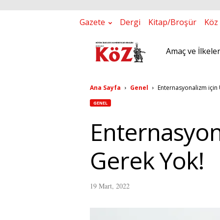
Gazete
Dergi
Kitap/Broşür
Köz 
Amaç ve İlkele
K
ö
Ana Sayfa
Genel
Enternasyonalizm için
Z
GENEL
G
Enternasyon
a
Gerek Yok!
z
e
19 Mart, 2022
t