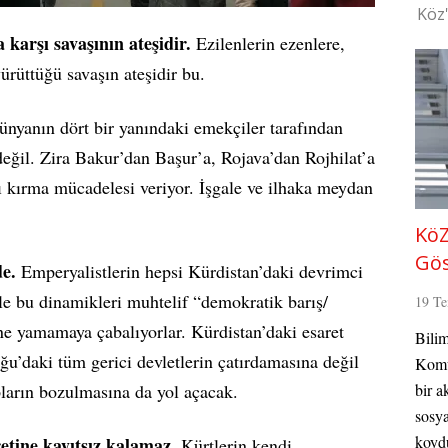
Köz
karşı savaşının ateşidir.
Ezilenlerin ezenlere,
rüttüğü savaşın ateşidir bu.
yanın dört bir yanındaki emekçiler tarafından
 değil. Zira Bakur’dan Başur’a, Rojava’dan Rojhilat’a
ı kırma mücadelesi veriyor. İşgale ve ilhaka meydan
KöZ
Gös
e.
Emperyalistlerin hepsi Kürdistan’daki devrimci
yle bu dinamikleri muhtelif “demokratik barış/
19 T
ne yamamaya çabalıyorlar. Kürdistan’daki esaret
Bilim
ğu’daki tüm gerici devletlerin çatırdamasına değil
Komün
bir a
ların bozulmasına da yol açacak.
sosya
koydu
etine kayıtsız kalamaz.
Kürtlerin kendi