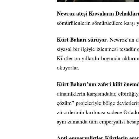
Newroz ateşi Kawaların Dehaklara 
sömürülenlerin sömürücülere karşı yü
Kürt Baharı sürüyor.
Newroz’un dün
siyasal bir ilgiyle izlenmesi tesadür
Kürtler on yıllardır boyundurukların
okuyorlar.
Kürt Baharı’nın zaferi kilit önemd
dinamiklerin karşısındalar, elbirliği
çözüm” projeleriyle bölge devletleri
zincirlerinin kırılması sadece Ortado
aynı zamanda tüm emperyalist hesap
Anti-emperyalistler Kürtlerin esar