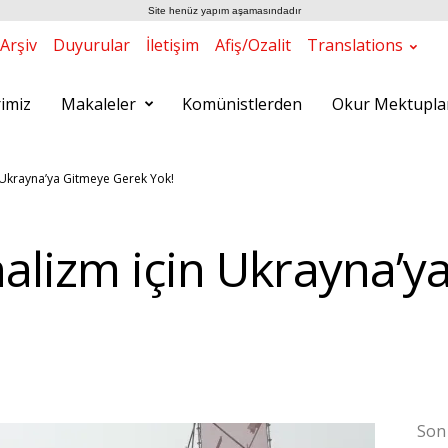
Site henüz yapım aşamasındadır
Arşiv
Duyurular
İletişim
Afiş/Ozalit
Translations
rimiz
Makaleler
Komünistlerden
Okur Mektupla
 Ukrayna’ya Gitmeye Gerek Yok!
alizm için Ukrayna’y
Son