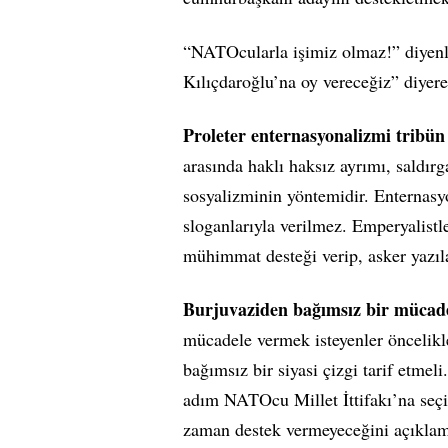
“NATOcularla işimiz olmaz!” diyenle
Kılıçdaroğlu’na oy vereceğiz” diyerek
Proleter enternasyonalizmi tribün 
arasında haklı haksız ayrımı, saldı
sosyalizminin yöntemidir. Enternasyo
sloganlarıyla verilmez. Emperyalistl
mühimmat desteği verip, asker yazıl
Burjuvaziden bağımsız bir mücadel
mücadele vermek isteyenler öncelik
bağımsız bir siyasi çizgi tarif etmel
adım NATOcu Millet İttifakı’na seçi
zaman destek vermeyeceğini açıklam