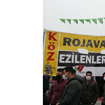
e
s
i