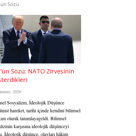
'ün Sözü
’ün Sözü: NATO Zirvesinin
terdikleri
emmuz, 2026
sel Sosyalizm, İdeolojik Düşünce
ist hareket, tarihi içinde kendini bilimsel
kım olarak tanımlayageldi. Bilimsel
lizmin karşısına ideolojik düşünceyi
. İdeolojik düşünce, olayları hâkim