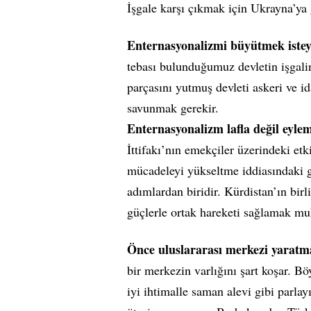
İşgale karşı çıkmak için Ukrayna’ya
Enternasyonalizmi büyütmek isteye
tebası bulunduğumuz devletin işgali
parçasını yutmuş devleti askeri ve id
savunmak gerekir.
Enternasyonalizm lafla değil eylem
İttifakı’nın emekçiler üzerindeki etk
mücadeleyi yükseltme iddiasındaki g
adımlardan biridir. Kürdistan’ın bir
güçlerle ortak hareketi sağlamak mu
Önce uluslararası merkezi yaratma
bir merkezin varlığını şart koşar. B
iyi ihtimalle saman alevi gibi parlay