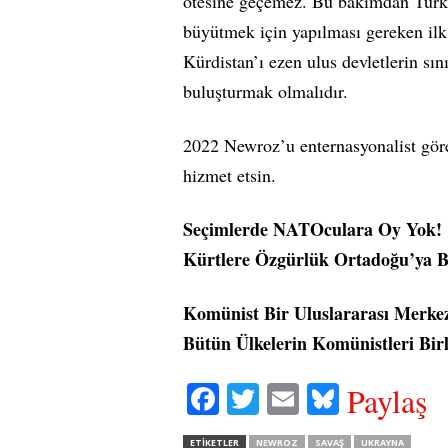
ötesine geçemez. Bu bakımdan Türki
büyütmek için yapılması gereken ilk 
Kürdistan’ı ezen ulus devletlerin sın
buluşturmak olmalıdır.
2022 Newroz’u enternasyonalist gör
hizmet etsin.
Seçimlerde NATOculara Oy Yok!
Kürtlere Özgürlük Ortadoğu’ya B
Komünist Bir Uluslararası Merkez
Bütün Ülkelerin Komünistleri Birl
Fa
T
E
Bl
Paylaş
ce
wi
m
ue
ETIKETLER
NEWROZ
SAVAŞ
UKRAYNA