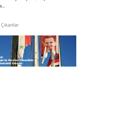
n...
 Çıkanlar