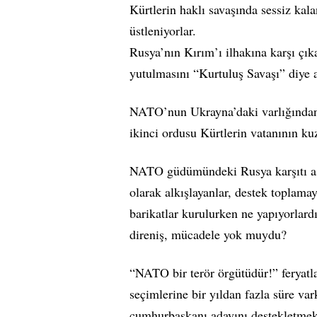
Kürtlerin haklı savaşında sessiz kal
üstleniyorlar.
Rusya’nın Kırım’ı ilhakına karşı çık
yutulmasını “Kurtuluş Savaşı” diye 
NATO’nun Ukrayna’daki varlığından
ikinci ordusu Kürtlerin vatanının ku
NATO güdümündeki Rusya karşıtı as
olarak alkışlayanlar, destek toplama
barikatlar kurulurken ne yapıyorlard
direniş, mücadele yok muydu?
“NATO bir terör örgütüdür!” feryatl
seçimlerine bir yıldan fazla süre va
cumhurbaşkanı adayını destekletmek 