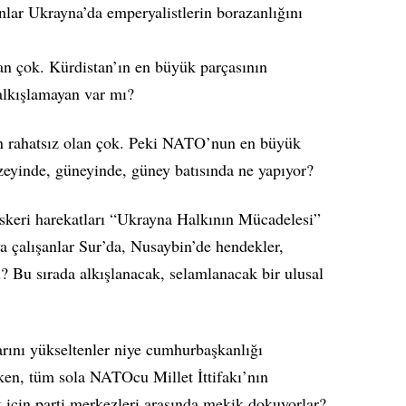
anlar Ukrayna’da emperyalistlerin borazanlığını
an çok. Kürdistan’ın en büyük parçasının
alkışlamayan var mı?
 rahatsız olan çok. Peki NATO’nun en büyük
zeyinde, güneyinde, güney batısında ne yapıyor?
keri harekatları “Ukrayna Halkının Mücadelesi”
ya çalışanlar Sur’da, Nusaybin’de hendekler,
ı? Bu sırada alkışlanacak, selamlanacak bir ulusal
arını yükseltenler niye cumhurbaşkanlığı
rken, tüm sola NATOcu Millet İttifakı’nın
için parti merkezleri arasında mekik dokuyorlar?